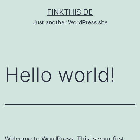
Zum
FINKTHIS.DE
Inhalt
Just another WordPress site
springen
Hello world!
Welcome to WordPress. This is your first